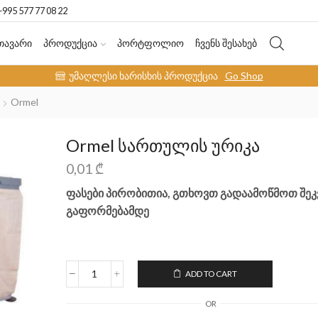
+995 577 77 08 22
ᲗᲐᲕᲐᲠᲘ
ᲞᲠᲝᲓᲣᲥᲪᲘᲐ
ᲞᲝᲠᲢᲤᲝᲚᲘᲝ
ᲩᲕᲔᲜᲡ ᲨᲔᲡᲐᲮᲔᲑ
უმაღლესი ხარისხის პროდუქცია
Go Shop
Ormel
Ormel სართულის ურიკა
0,01
₾
ფასები პირობითია, გთხოვთ გადაამოწმოთ შეკ
გაფორმებამდე
ADD TO CART
OR