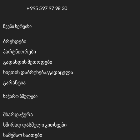
+995 597 97 98 30
ᲩᲕᲔᲜᲘ ᲡᲔᲠᲕᲘᲡᲘ
ბრენდები
პარტნიორები
გადახდის მეთოდები
ნივთის დაბრუნება/გადაცვლა
გარანტია
ᲡᲐᲭᲘᲠᲝ ᲑᲛᲣᲚᲔᲑᲘ
მხარდაჭერა
ხშირად დასმული კითხვები
სამუშაო საათები