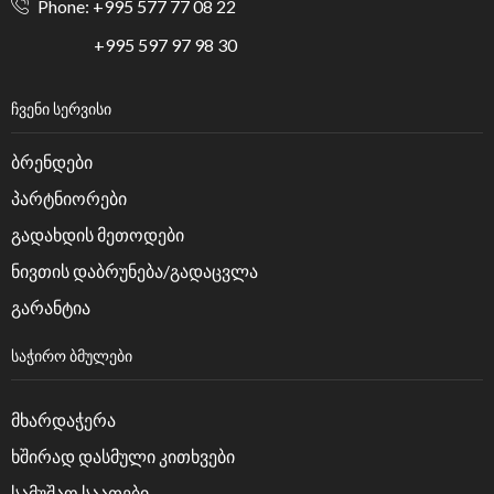
Phone: +995 577 77 08 22
+995 597 97 98 30
ᲩᲕᲔᲜᲘ ᲡᲔᲠᲕᲘᲡᲘ
ბრენდები
პარტნიორები
გადახდის მეთოდები
ნივთის დაბრუნება/გადაცვლა
გარანტია
ᲡᲐᲭᲘᲠᲝ ᲑᲛᲣᲚᲔᲑᲘ
მხარდაჭერა
ხშირად დასმული კითხვები
სამუშაო საათები