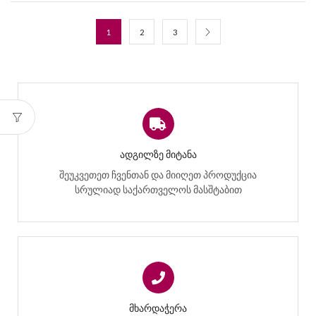
1
2
3
ᲐᲓᲒᲘᲚᲖᲔ ᲛᲘᲢᲐᲜᲐ
შეუკვეთეთ ჩვენთან და მიიღეთ პროდუქცია
სრულიად საქართველოს მასშტაბით
ᲛᲮᲐᲠᲓᲐᲭᲔᲠᲐ