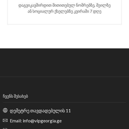
დაგვიკავშირდით მითითებულ ნომრებზე, მეილზე
ან სოციალურ ქსელებზე კვირაში 7 დღე
ᲩᲕᲔᲜᲡ ᲨᲔᲡᲐᲮᲔᲑ
დემეტრე თავდადებულის 11
Email: info@vipgeorgia.ge