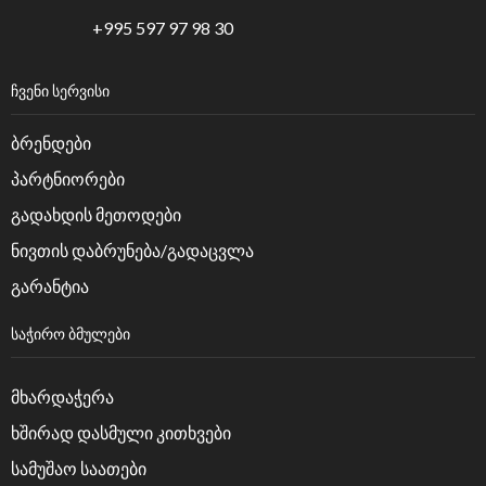
+995 597 97 98 30
ᲩᲕᲔᲜᲘ ᲡᲔᲠᲕᲘᲡᲘ
ბრენდები
პარტნიორები
გადახდის მეთოდები
ნივთის დაბრუნება/გადაცვლა
გარანტია
ᲡᲐᲭᲘᲠᲝ ᲑᲛᲣᲚᲔᲑᲘ
მხარდაჭერა
ხშირად დასმული კითხვები
სამუშაო საათები