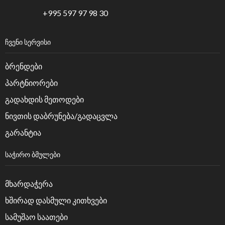
+995 597 97 98 30
ᲩᲕᲔᲜᲘ ᲡᲔᲠᲕᲘᲡᲘ
ბრენდები
პარტნიორები
გადახდის მეთოდები
ნივთის დაბრუნება/გადაცვლა
გარანტია
ᲡᲐᲭᲘᲠᲝ ᲑᲛᲣᲚᲔᲑᲘ
მხარდაჭერა
ხშირად დასმული კითხვები
სამუშაო საათები