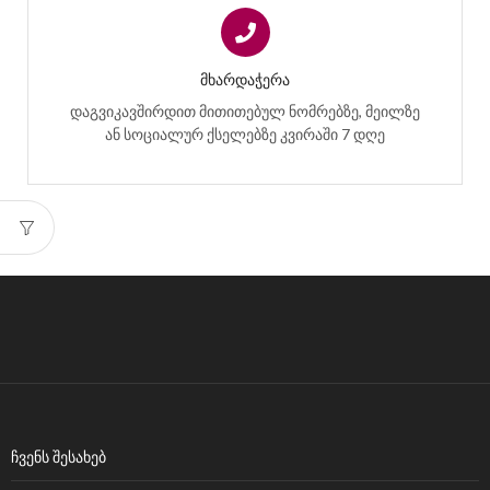
ᲛᲮᲐᲠᲓᲐᲭᲔᲠᲐ
დაგვიკავშირდით მითითებულ ნომრებზე, მეილზე
ან სოციალურ ქსელებზე კვირაში 7 დღე
ᲩᲕᲔᲜᲡ ᲨᲔᲡᲐᲮᲔᲑ