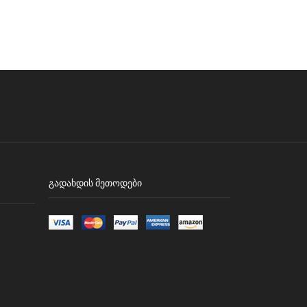
ᲒᲐᲓᲐᲮᲓᲘᲡ ᲛᲔᲗᲝᲓᲔᲑᲘ