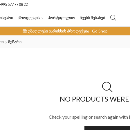
+995 577 77 08 22
ᲗᲐᲕᲐᲠᲘ
ᲞᲠᲝᲓᲣᲥᲪᲘᲐ
ᲞᲝᲠᲢᲤᲝᲚᲘᲝ
ᲩᲕᲔᲜᲡ ᲨᲔᲡᲐᲮᲔᲑ
უმაღლესი ხარისხის პროდუქცია
Go Shop
ლი
Ზეწარი
NO PRODUCTS WERE
Check your spelling or search again with l