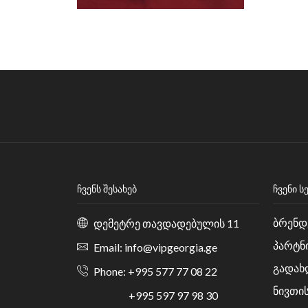
Arisco
(1)
Bıradlı
(26)
Empero
(23)
Ndustrio
(1)
Öztiryakiler
(27)
Vital
(1)
სასტუმროს აღჭურვილობა
(17)
სერვისის ურიკა
(17)
ფაიფური
(62)
ᲩᲕᲔᲜᲡ ᲨᲔᲡᲐᲮᲔᲑ
ᲩᲕᲔᲜᲘ Ს
Bonna
(39)
ბრენდ
დემეტრე თავდადებულის 11
Jumbo
(22)
ქვაბები & ტაფები
პარტნ
(125)
Email: info@vipgeorgia.ge
Altınbaşak
(49)
გადახ
Phone: +995 577 77 08 22
Kapp
(19)
ნივთი
+995 597 97 98 30