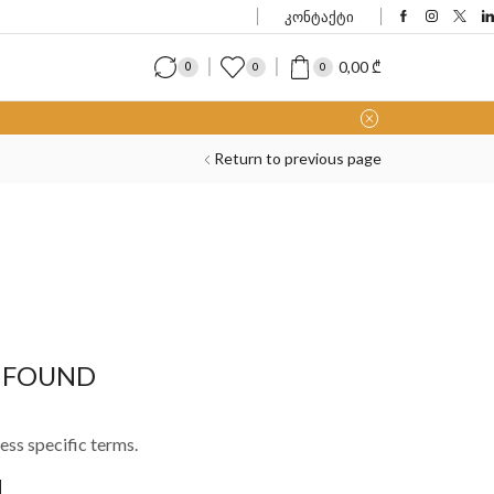
კონტაქტი
0,00
₾
0
0
0
Return to previous page
 FOUND
ess specific terms.