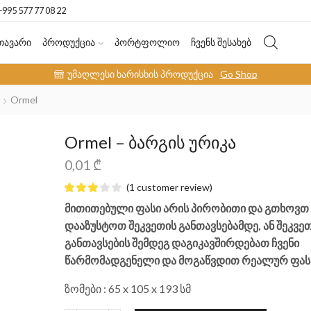
+995 577 77 08 22
ᲗᲐᲕᲐᲠᲘ
ᲞᲠᲝᲓᲣᲥᲪᲘᲐ
ᲞᲝᲠᲢᲤᲝᲚᲘᲝ
ᲩᲕᲔᲜᲡ ᲨᲔᲡᲐᲮᲔᲑ
უმაღლესი ხარისხის პროდუქცია
Go Shop
Ormel
Ormel – ბარგის ურიკა
0,01
₾
(
1
customer review)
მითითებული ფასი არის პირობითი და გთხოვთ
დააზუსტოთ შეკვეთის განთავსებამდე, ან შეკვე
განთავსების შემდეგ დაგიკავშირდებათ ჩვენი
წარმომადგენელი და მოგაწვდით რეალურ ფასე
ზომები : 65 x 105 x 193 სმ