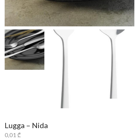
Lugga – Nida
0,01
₾