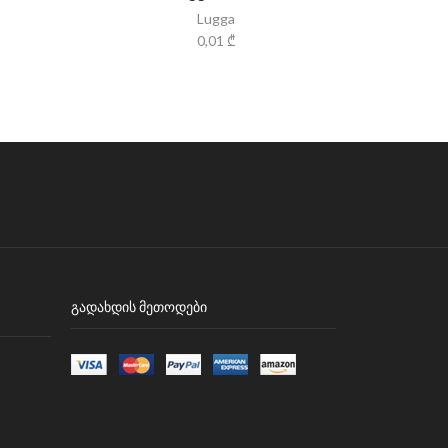
Lugga
0,01
₾
ᲒᲐᲓᲐᲮᲓᲘᲡ ᲛᲔᲗᲝᲓᲔᲑᲘ