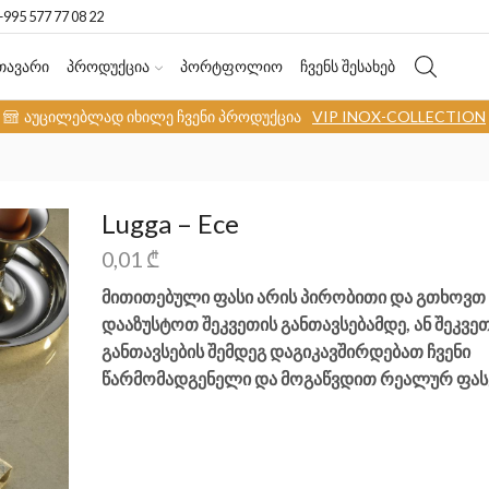
+995 577 77 08 22
ᲗᲐᲕᲐᲠᲘ
ᲞᲠᲝᲓᲣᲥᲪᲘᲐ
ᲞᲝᲠᲢᲤᲝᲚᲘᲝ
ᲩᲕᲔᲜᲡ ᲨᲔᲡᲐᲮᲔᲑ
აუცილებლად იხილე ჩვენი პროდუქცია
VIP INOX-COLLECTION
Lugga – Ece
0,01
₾
მითითებული ფასი არის პირობითი და გთხოვთ
დააზუსტოთ შეკვეთის განთავსებამდე, ან შეკვე
განთავსების შემდეგ დაგიკავშირდებათ ჩვენი
წარმომადგენელი და მოგაწვდით რეალურ ფასე