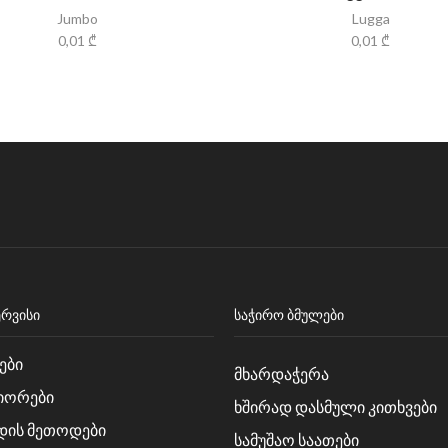
Jumbo
Lugga
0,01
₾
0,01
₾
ᲔᲠᲕᲘᲡᲘ
ᲡᲐᲭᲘᲠᲝ ᲑᲛᲣᲚᲔᲑᲘ
ები
მხარდაჭერა
იორები
ხშირად დასმული კითხვები
დის მეთოდები
სამუშაო საათები