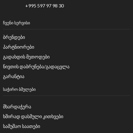
+995 597 97 98 30
ᲩᲕᲔᲜᲘ ᲡᲔᲠᲕᲘᲡᲘ
ბრენდები
პარტნიორები
გადახდის მეთოდები
ნივთის დაბრუნება/გადაცვლა
გარანტია
ᲡᲐᲭᲘᲠᲝ ᲑᲛᲣᲚᲔᲑᲘ
მხარდაჭერა
ხშირად დასმული კითხვები
სამუშაო საათები