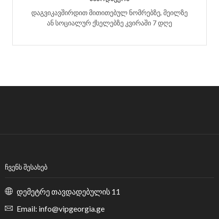
დაგვიკავშირდით მითითებულ ნომრებზე, მეილზე
ან სოციალურ ქსელებზე კვირაში 7 დღე
ᲩᲕᲔᲜᲡ ᲨᲔᲡᲐᲮᲔᲑ
დემეტრე თავდადებულის 11
Email: info@vipgeorgia.ge