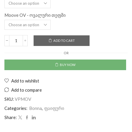
Moove OV - ოვალური თეფში
ADD TO CART
OR
BUY NOW
Add to wishlist
Add to compare
SKU:
VPMOV
Categories:
Bonna
,
ფაიფური
Share: