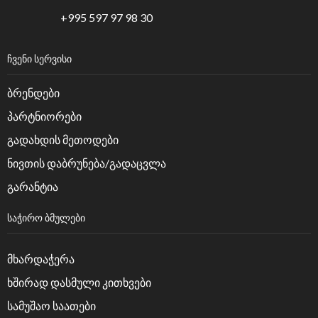
+995 597 97 98 30
ᲩᲕᲔᲜᲘ ᲡᲔᲠᲕᲘᲡᲘ
ბრენდები
პარტნიორები
გადახდის მეთოდები
ნივთის დაბრუნება/გადაცვლა
გარანტია
ᲡᲐᲭᲘᲠᲝ ᲑᲛᲣᲚᲔᲑᲘ
მხარდაჭერა
ხშირად დასმული კითხვები
სამუშაო საათები