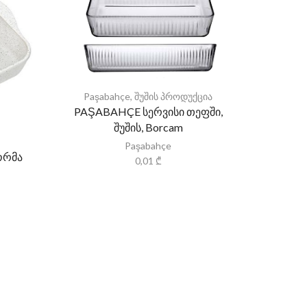
Paşabahçe
,
შუშის პროდუქცია
PAŞABAHÇE სერვისი თეფში,
შუშის, Borcam
Paşabahçe
ორმა
0,01
₾
Paşa
PAŞA