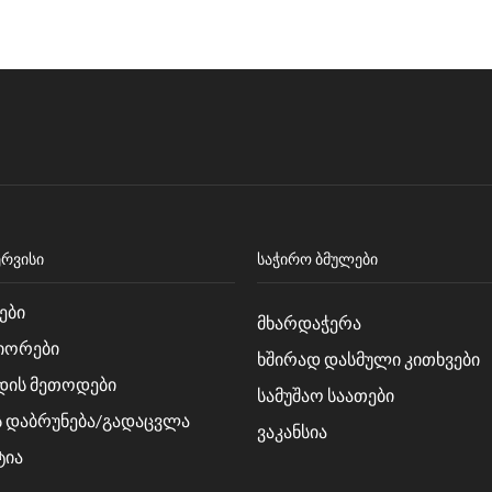
ᲔᲠᲕᲘᲡᲘ
ᲡᲐᲭᲘᲠᲝ ᲑᲛᲣᲚᲔᲑᲘ
ები
მხარდაჭერა
იორები
ხშირად დასმული კითხვები
დის მეთოდები
სამუშაო საათები
ს დაბრუნება/გადაცვლა
ვაკანსია
ტია