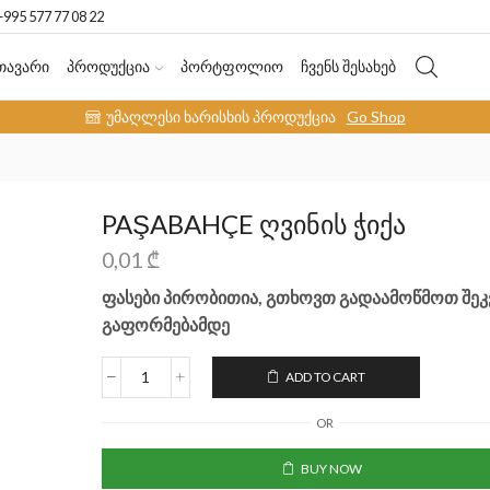
+995 577 77 08 22
ᲗᲐᲕᲐᲠᲘ
ᲞᲠᲝᲓᲣᲥᲪᲘᲐ
ᲞᲝᲠᲢᲤᲝᲚᲘᲝ
ᲩᲕᲔᲜᲡ ᲨᲔᲡᲐᲮᲔᲑ
უმაღლესი ხარისხის პროდუქცია
Go Shop
PAŞABAHÇE ღვინის ჭიქა
0,01
₾
ფასები პირობითია, გთხოვთ გადაამოწმოთ შეკ
გაფორმებამდე
ADD TO CART
OR
BUY NOW