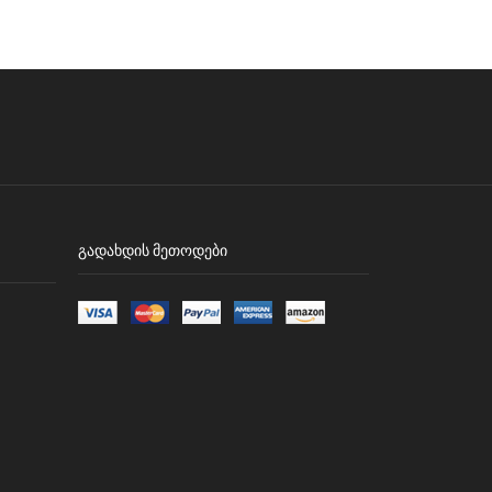
ᲒᲐᲓᲐᲮᲓᲘᲡ ᲛᲔᲗᲝᲓᲔᲑᲘ