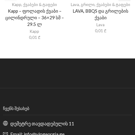
Kapp
,
ქვაბები & ტაფები
Lava
,
გრილი
,
ქვაბები & ტაფები
Kapp – ფოლადის ქვაბი –
LAVA, BBQS და გრილების
ცილინდრული – 36×29 სმ –
ქვაბი
29.5 ლ
Lava
0,01
₾
Kapp
0,01
₾
ᲩᲕᲔᲜᲡ ᲨᲔᲡᲐᲮᲔᲑ
დემეტრე თავდადებულის 11
Email: info@vipgeorgia.ge