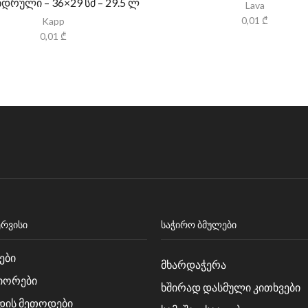
დრული – 36×29 სმ – 29.5 ლ
Lava
0,01
₾
Kapp
0,01
₾
ᲔᲠᲕᲘᲡᲘ
ᲡᲐᲭᲘᲠᲝ ᲑᲛᲣᲚᲔᲑᲘ
ები
მხარდაჭერა
იორები
ხშირად დასმული კითხვები
დის მეთოდები