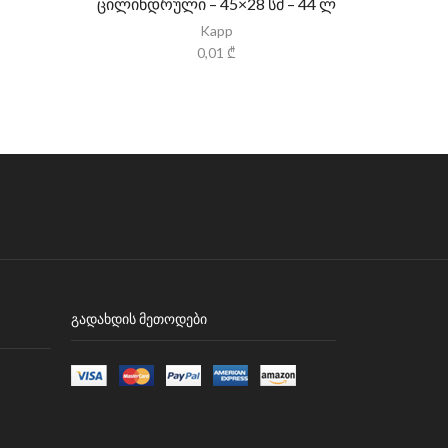
ცილინდრული – 45×28 სმ – 44 ლ
Kapp
0,01
₾
ᲒᲐᲓᲐᲮᲓᲘᲡ ᲛᲔᲗᲝᲓᲔᲑᲘ