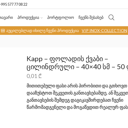
+995 577 77 08 22
ᲗᲐᲕᲐᲠᲘ
ᲞᲠᲝᲓᲣᲥᲪᲘᲐ
ᲞᲝᲠᲢᲤᲝᲚᲘᲝ
ᲩᲕᲔᲜᲡ ᲨᲔᲡᲐᲮᲔᲑ
აუცილებლად იხილე ჩვენი პროდუქცია
VIP INOX-COLLECTION
Kapp – ფოლადის ქვაბი –
ცილინდრული – 40×40 სმ – 50
0,01
₾
მითითებული ფასი არის პირობითი და გთხოვთ
დააზუსტოთ შეკვეთის განთავსებამდე, ან შეკვე
განთავსების შემდეგ დაგიკავშირდებათ ჩვენი
წარმომადგენელი და მოგაწვდით რეალურ ფასე