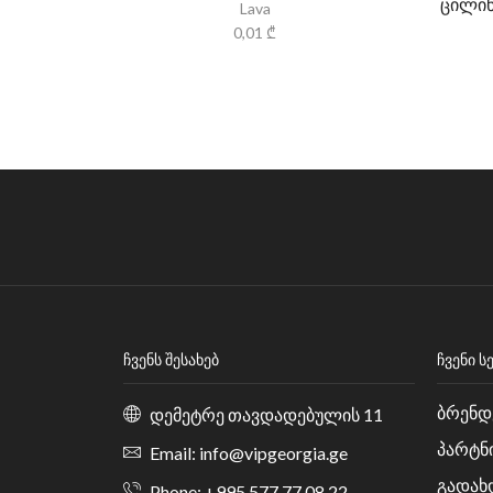
ცილინ
Lava
0,01
₾
ᲩᲕᲔᲜᲡ ᲨᲔᲡᲐᲮᲔᲑ
ᲩᲕᲔᲜᲘ Ს
ბრენდ
დემეტრე თავდადებულის 11
პარტნ
Email: info@vipgeorgia.ge
გადახ
Phone: +995 577 77 08 22