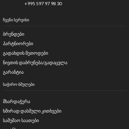
+995 597 97 98 30
ᲩᲕᲔᲜᲘ ᲡᲔᲠᲕᲘᲡᲘ
ბრენდები
პარტნიორები
გადახდის მეთოდები
ნივთის დაბრუნება/გადაცვლა
გარანტია
ᲡᲐᲭᲘᲠᲝ ᲑᲛᲣᲚᲔᲑᲘ
მხარდაჭერა
ხშირად დასმული კითხვები
სამუშაო საათები