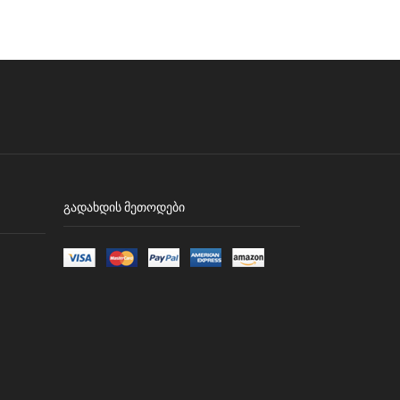
ᲒᲐᲓᲐᲮᲓᲘᲡ ᲛᲔᲗᲝᲓᲔᲑᲘ