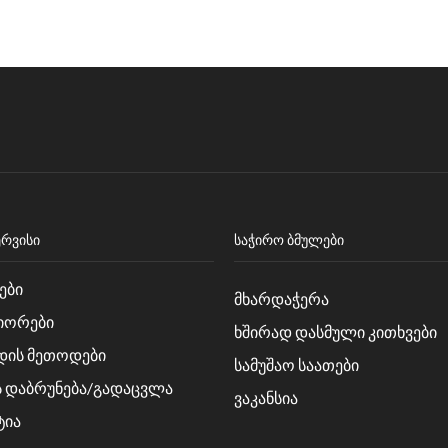
ᲔᲠᲕᲘᲡᲘ
ᲡᲐᲭᲘᲠᲝ ᲑᲛᲣᲚᲔᲑᲘ
ები
მხარდაჭერა
იორები
ხშირად დასმული კითხვები
დის მეთოდები
სამუშაო საათები
ს დაბრუნება/გადაცვლა
ვაკანსია
ტია