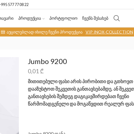
+995 577 77 08 22
ᲗᲐᲕᲐᲠᲘ
ᲞᲠᲝᲓᲣᲥᲪᲘᲐ
ᲞᲝᲠᲢᲤᲝᲚᲘᲝ
ᲩᲕᲔᲜᲡ ᲨᲔᲡᲐᲮᲔᲑ
აუცილებლად იხილე ჩვენი პროდუქცია
VIP INOX-COLLECTION
Jumbo 9200
0,01
₾
მითითებული ფასი არის პირობითი და გთხოვთ
დააზუსტოთ შეკვეთის განთავსებამდე, ან შეკვე
განთავსების შემდეგ დაგიკავშირდებათ ჩვენი
წარმომადგენელი და მოგაწვდით რეალურ ფასე
Jumbo 9200 დანა