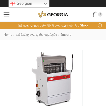
Georgian
0
INOX-COLLECTION
უმაღლესი ხარისხის პროდუქცია
Go Shop
Home
Სამზარეულო Დანადგარები
Empero