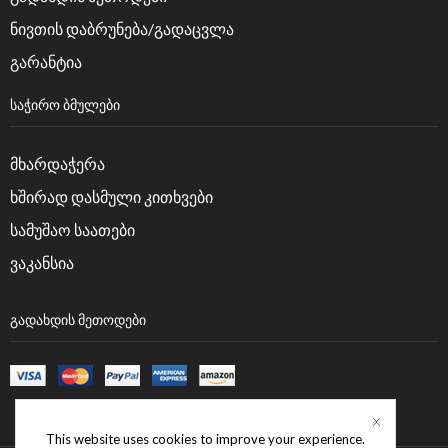
ნივთის დაბრუნება/გადაცვლა
გარანტია
ᲡᲐᲭᲘᲠᲝ ᲑᲛᲣᲚᲔᲑᲘ
მხარდაჭერა
ხშირად დასმული კითხვები
სამუშაო საათები
ვაკანსია
ᲒᲐᲓᲐᲮᲓᲘᲡ ᲛᲔᲗᲝᲓᲔᲑᲘ
This website uses cookies to improve your experience.