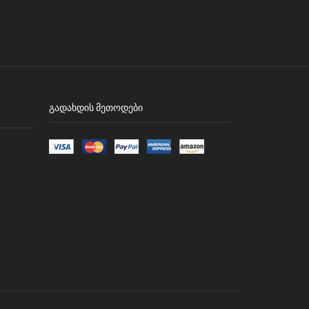
ᲒᲐᲓᲐᲮᲓᲘᲡ ᲛᲔᲗᲝᲓᲔᲑᲘ