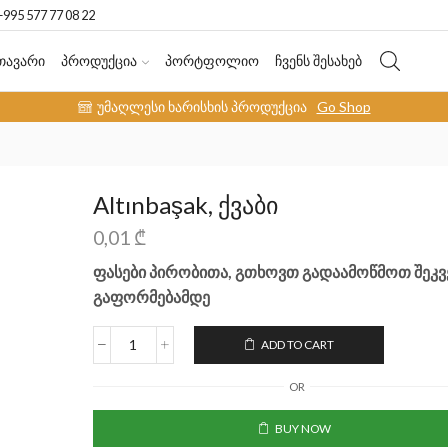
+995 577 77 08 22
ᲗᲐᲕᲐᲠᲘ
ᲞᲠᲝᲓᲣᲥᲪᲘᲐ
ᲞᲝᲠᲢᲤᲝᲚᲘᲝ
ᲩᲕᲔᲜᲡ ᲨᲔᲡᲐᲮᲔᲑ
უმაღლესი ხარისხის პროდუქცია
Go Shop
Altınbaşak, ქვაბი
0,01
₾
ფასები პირობითა, გთხოვთ გადაამოწმოთ შეკვ
გაფორმებამდე
ADD TO CART
OR
BUY NOW