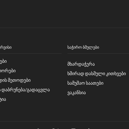
ᲔᲠᲕᲘᲡᲘ
ᲡᲐᲭᲘᲠᲝ ᲑᲛᲣᲚᲔᲑᲘ
ები
მხარდაჭერა
იორები
ხშირად დასმული კითხვები
დის მეთოდები
სამუშაო საათები
ს დაბრუნება/გადაცვლა
ვაკანსია
ტია