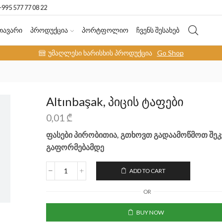
+995 577 77 08 22
ᲗᲐᲕᲐᲠᲘ
ᲞᲠᲝᲓᲣᲥᲪᲘᲐ
ᲞᲝᲠᲢᲤᲝᲚᲘᲝ
ᲩᲕᲔᲜᲡ ᲨᲔᲡᲐᲮᲔᲑ
უმაღლესი ხარისხის პროდუქცია
Go Shop
Altınbaşak, პიცის ტაფები
0,01
₾
ფასები პირობითია, გთხოვთ გადაამოწმოთ შეკ
გაფორმებამდე
ADD TO CART
OR
BUY NOW