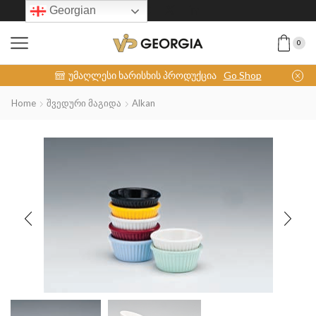
Georgian
0
INOX-COLLECTION
უმაღლესი ხარისხის პროდუქცია
Go Shop
Home
Შვედური Მაგიდა
Alkan