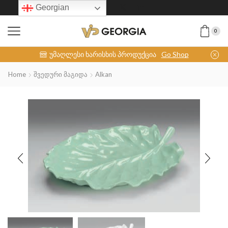
Georgian
0
INOX-COLLECTION
უმაღლესი ხარისხის პროდუქცია
Go Shop
Home
Შვედური Მაგიდა
Alkan